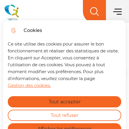
Menu princ
Aller
Aller au
Aller à la
Aller au
au
contenu
Menu
recherche
sitemap
La terre des 2 caps
menu
principal
Cookies
Organigramme des
Trouver son trajet
fermer
Ce site utilise des cookies pour assurer le bon
services
🚌 Vos déplacements simplifiés sur La
fonctionnement et réaliser des statistiques de visite.
terre des 2 caps !
Un trajet à préparer ?
En cliquant sur Accepter, vous consentez à
Retrouvez dès maintenant notre nouvelle
l'utilisation de ces cookies. Vous pouvez à tout
page dédiée à la mobilité. En quelques clics,
moment modifier vos préférences. Pour plus
Accueil
vous pouvez :
d'informations, veuillez consulter la page
Gestion des cookies.
Calculer le meilleur itinéraire.
Zoom on image
En savoir plus
Connaître l'horaire du prochain bus à
Tout accepter
votre arrêt.
Consulter les tracés et fiches horaires
des lignes.
Tout refuser
https://terredes2caps.fr/trouver-son-trajet
Afficher les préférences